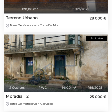
120,00 m²
189/2025
Terreno Urbano
28 000 €
Torre De Moncorvo > Torre De Mon...
Exclusivo
2 Quartos
1 WC
96,00 m²
188/2025
Moradia T2
25 000 €
Torre De Moncorvo > Carviçais