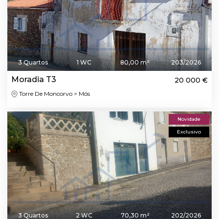
3 Quartos
1 WC
80,00 m²
203/2026
Moradia T3
20 000 €
Torre De Moncorvo > Mós
Novidade
Exclusivo
3 Quartos
2 WC
70,30 m²
202/2026