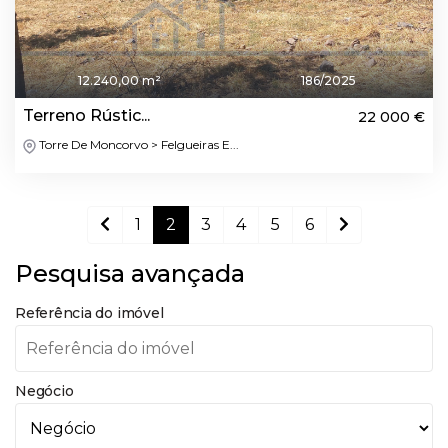
12.240,00 m²
186/2025
Terreno Rústic...
22 000 €
Torre De Moncorvo > Felgueiras E...
1
2
3
4
5
6
Pesquisa avançada
Referência do imóvel
Negócio