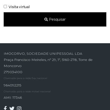
Visita virtual
Pesquisar
IMOCORVO, SOCIEDADE UNIPESSOAL LDA
Praça Francisco Meireles, nº 29, 1º, 5160-278, Torre de
Moncorvo
279034100
Chamada para a rede fixa nacional
964092215
Chamada para a rede móvel nacional
AMI: 17346