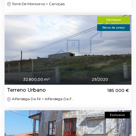
Torre De Moncorvo > Carviçais
Destaque
Baixa de preço
32.800,00 m²
29/2020
Terreno Urbano
185 000 €
Alfândega Da Fé > Alfândega Da F...
Exclusivo