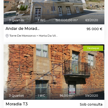
3 Quartos
3 WC
150.000,00 m²
63/2020
Andar de Morad...
95 000 €
Torre De Moncorvo > Horta Da Vil...
Destaque
3 Quartos
1 WC
96,00 m²
59/2020
Moradia T3
Sob consulta