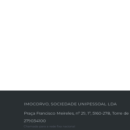
IMOCORVO, SOCIEDADE UNIPESSOAL LDA
Praça Francisco Meireles, nº 29, 1º, 5160-278, Torre 
279034100
Chamada para a rede fixa nacional