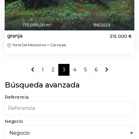
170.000,00 m²
156/2023
granja
315 000 €
Torre De Moncorvo > Carviçais
1
2
3
4
5
6
Búsqueda avanzada
Referencia
Negocio