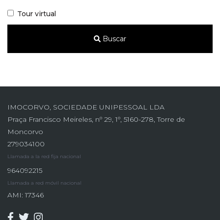
Tour virtual
Buscar
IMOCORVO, SOCIEDADE UNIPESSOAL LDA
Praça Francisco Meireles, nº 29, 1º, 5160-278, Torre de
Moncorvo
279034100
Llamada a la red fija nacional
964092215
Llamada a red móvil nacional
AMI: 17346