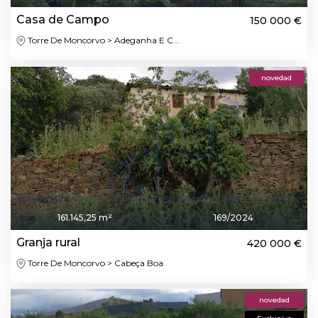
Casa de Campo
150 000 €
Torre De Moncorvo > Adeganha E C...
novedad
161.145,25 m²
169/2024
Granja rural
420 000 €
Torre De Moncorvo > Cabeça Boa
novedad