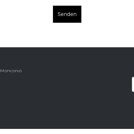
Senden
de Moncorvo
tbeilegung
.
Datenschutz-Bestimmungen.
Geschäftsbedingungen.
persönliche Daten