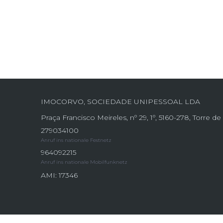
IMOCORVO, SOCIEDADE UNIPESSOAL LDA
Praça Francisco Meireles, nº 29, 1º, 5160-278, Torre 
279034100
Anruf ins nationale Festnetz
964092215
Anruf ins nationale Mobilfunknetz
AMI: 17346
Site powered by
IMO360
© Alle Rechte vorbehalten.
Alternative Strei