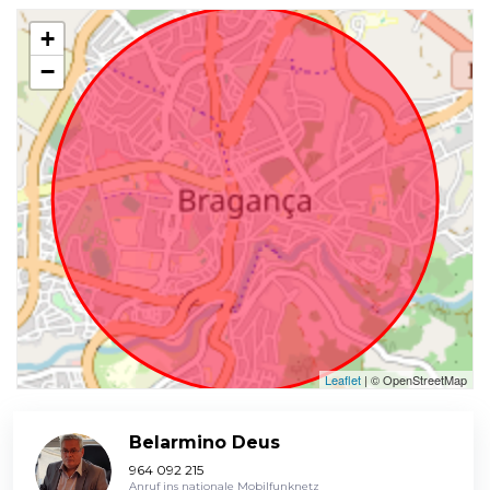
+
−
Leaflet
| © OpenStreetMap
Belarmino Deus
964 092 215
Anruf ins nationale Mobilfunknetz