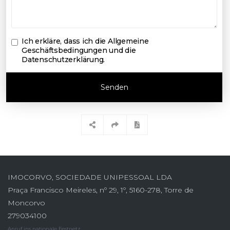
Ich erkläre, dass ich die
Allgemeine
Geschäftsbedingungen und die
Datenschutzerklärung
.
Senden
IMOCORVO, SOCIEDADE UNIPESSOAL LDA
Praça Francisco Meireles, nº 29, 1º, 5160-278, Torre de
Moncorvo
279034100
Anruf ins nationale Festnetz