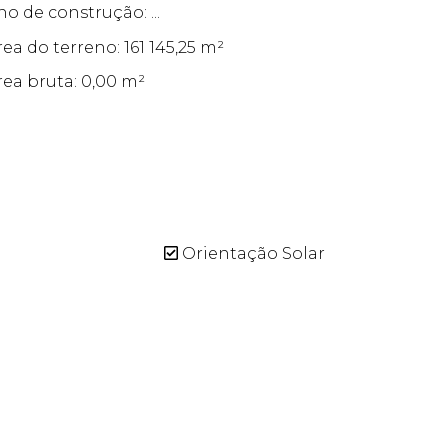
no de construção: ...
rea do terreno: 161 145,25 m²
rea bruta: 0,00 m²
Orientação Solar