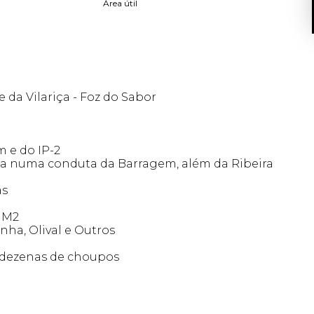
Área útil
 da Vilariça - Foz do Sabor
 e do IP-2
a numa conduta da Barragem, além da Ribeira
as
5 M2
Vinha, Olival e Outros
e dezenas de choupos