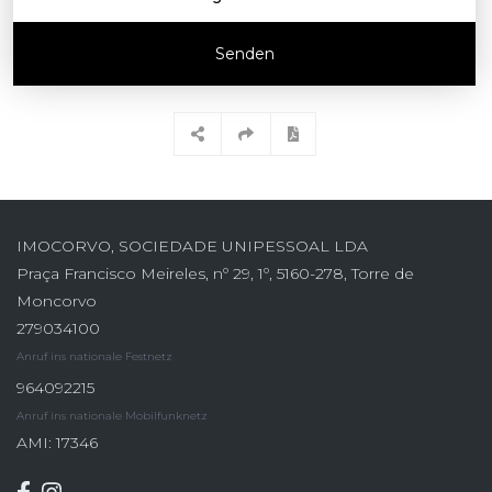
Senden
IMOCORVO, SOCIEDADE UNIPESSOAL LDA
Praça Francisco Meireles, nº 29, 1º, 5160-278, Torre de
Moncorvo
279034100
Anruf ins nationale Festnetz
964092215
Anruf ins nationale Mobilfunknetz
AMI: 17346