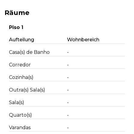
Räume
Piso 1
Aufteilung
Wohnbereich
Casa(s) de Banho
-
Corredor
-
Cozinha(s)
-
Outra(s) Sala(s)
-
Sala(s)
-
Quarto(s)
-
Varandas
-