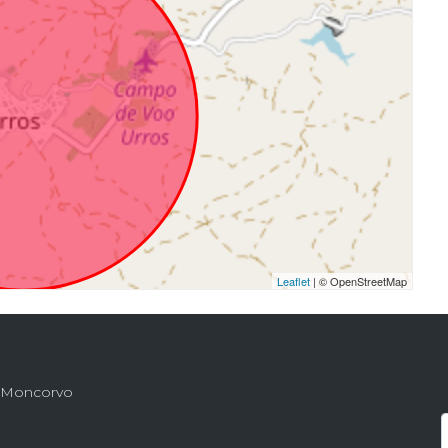
Leaflet
| © OpenStreetMap
de Moncorvo