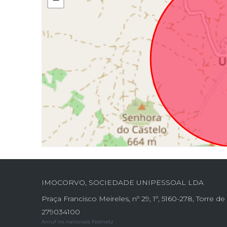
IMOCORVO, SOCIEDADE UNIPESSOAL LDA
Praça Francisco Meireles, nº 29, 1º, 5160-278, Torre 
279034100
Anruf ins nationale Festnetz