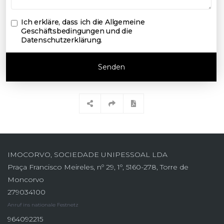
Ich erkläre, dass ich die
Allgemeine
Geschäftsbedingungen und die
Datenschutzerklärung
.
Senden
IMOCORVO, SOCIEDADE UNIPESSOAL LDA
Praça Francisco Meireles, nº 29, 1º, 5160-278, Torre de
Moncorvo
279034100
Anruf ins nationale Festnetz
964092215